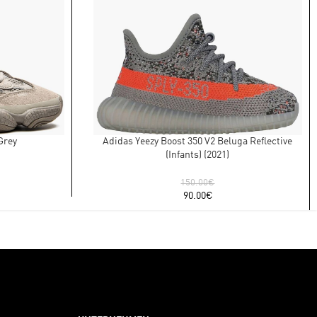
Grey
Adidas Yeezy Boost 350 V2 Beluga Reflective
(Infants) (2021)
150.00
€
90.00
€