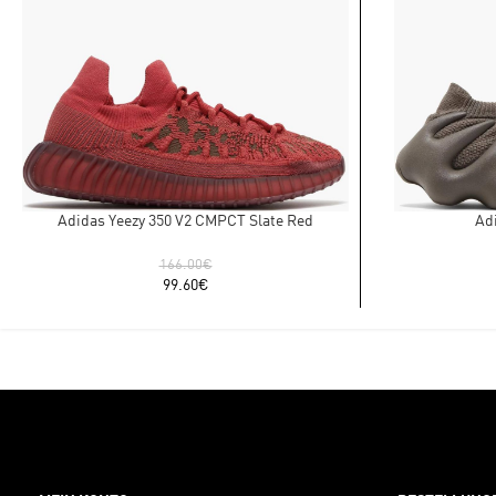
Adidas Yeezy 350 V2 CMPCT Slate Red
Ad
166.00
€
99.60
€