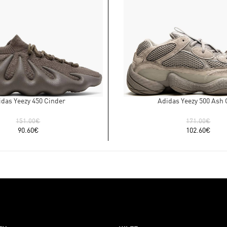
idas Yeezy 450 Cinder
Adidas Yeezy 500 Ash 
151.00
€
171.00
€
90.60
€
102.60
€