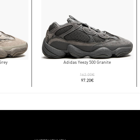
Grey
Adidas Yeezy 500 Granite
162.00
€
97.20
€