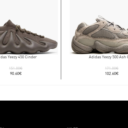
idas Yeezy 450 Cinder
Adidas Yeezy 500 Ash 
151.00
€
171.00
€
90.60
€
102.60
€