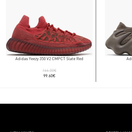
Adidas Yeezy 350 V2 CMPCT Slate Red
Ad
166.00
€
99.60
€