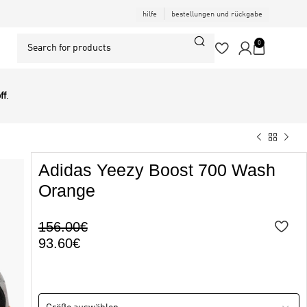
hilfe
bestellungen und rückgabe
0
ff
.
Adidas Yeezy Boost 700 Wash
Orange
156.00
€
93.60
€