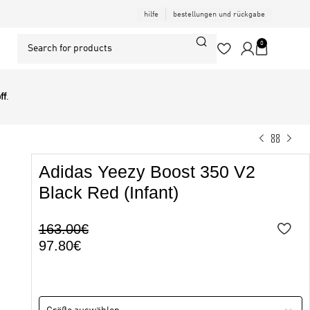
hilfe
bestellungen und rückgabe
0
ff
.
Adidas Yeezy Boost 350 V2
Black Red (Infant)
163.00
€
97.80
€