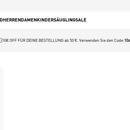
ED
HERREN
DAMEN
KINDER
SÄUGLING
SALE
10€ OFF FÜR DEINE BESTELLUNG ab 50 €. Verwenden Sie den Code:
10o