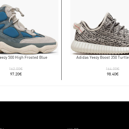
eezy 500 High Frosted Blue
Adidas Yeezy Boost 350 Turtle
162.00
€
164.00
€
97.20
€
98.40
€