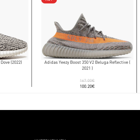
 Dove (2022)
Adidas Yeezy Boost 350 V2 Beluga Reflective (
2021 )
167.00
€
100.20
€