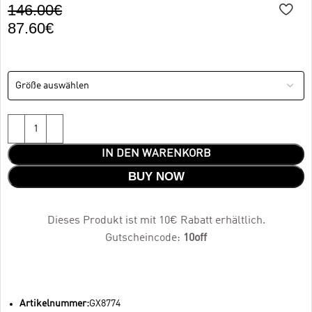
146.00
€
87.60
€
IN DEN WARENKORB
BUY NOW
Dieses Produkt ist mit 10€ Rabatt erhältlich.
Gutscheincode:
10off
Artikelnummer:
GX8774