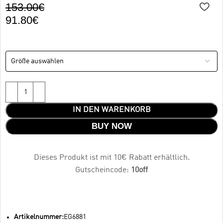
153.00
€
91.80
€
IN DEN WARENKORB
BUY NOW
Dieses Produkt ist mit 10€ Rabatt erhältlich.
Gutscheincode:
10off
Artikelnummer:
EG6881