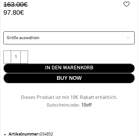
163.00
€
97.80
€
IN DEN WARENKORB
BUY NOW
Dieses Produkt ist mit 10€ Rabatt erhältlich.
Gutscheincode:
10off
Artikelnummer:
G54852