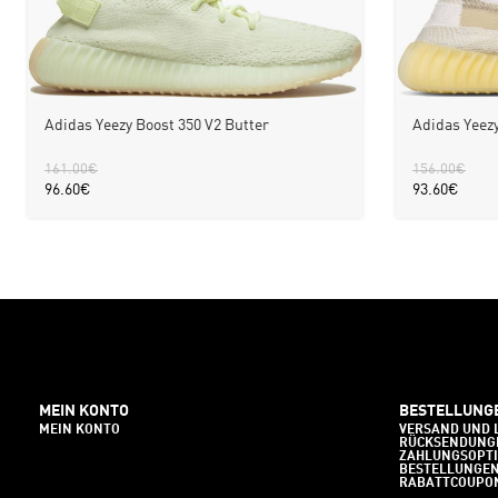
Adidas Yeezy Boost 350 V2 Butter
Adidas Yeezy
161.00
€
156.00
€
96.60
€
93.60
€
MEIN KONTO
BESTELLUNG
MEIN KONTO
VERSAND UND 
RÜCKSENDUNG
ZAHLUNGSOPT
BESTELLUNGE
RABATTCOUPO