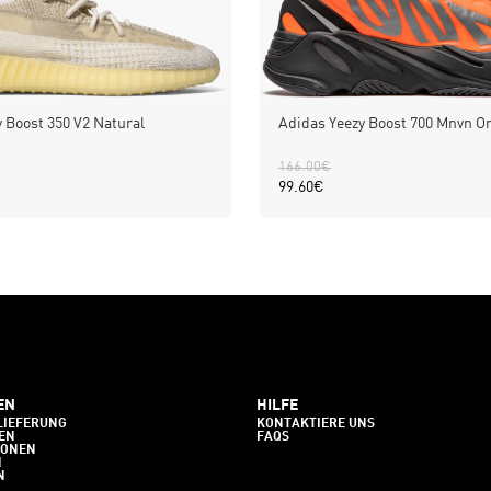
 Boost 350 V2 Natural
Adidas Yeezy Boost 700 Mnvn O
166.00
€
99.60
€
EN
HILFE
LIEFERUNG
KONTAKTIERE UNS
EN
FAQS
IONEN
N
N