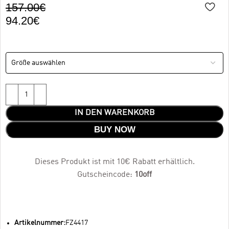
157.00
€
94.20
€
IN DEN WARENKORB
BUY NOW
Dieses Produkt ist mit 10€ Rabatt erhältlich.
Gutscheincode:
10off
Artikelnummer:
FZ4417