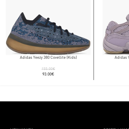
Adidas Yeezy 380 Covellite (Kids)
Adidas Y
155.00
€
93.00
€