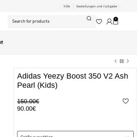
hilfe
bestellungen und rückgabe
0
ff
.
Adidas Yeezy Boost 350 V2 Ash
Pearl (Kids)
150.00
€
90.00
€