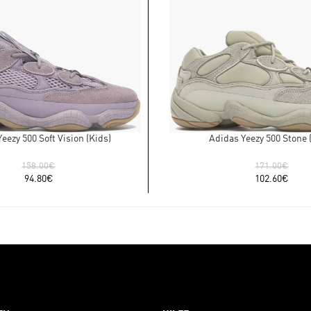
eezy 500 Soft Vision (Kids)
Adidas Yeezy 500 Stone 
158.00
€
171.00
€
94.80
€
102.60
€