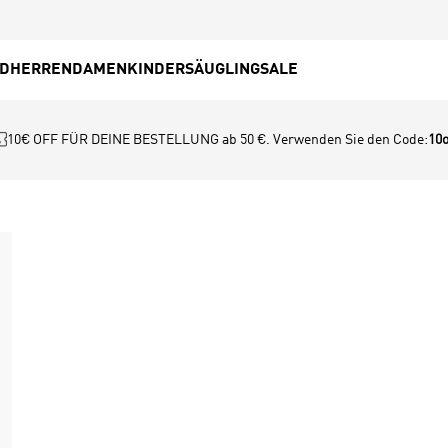
ED
HERREN
DAMEN
KINDER
SÄUGLING
SALE
10€ OFF FÜR DEINE BESTELLUNG ab 50 €. Verwenden Sie den Code:
10o