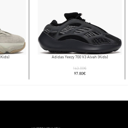
(Kids)
Adidas Yeezy 700 V3 Alvah (Kids)
163.00
€
97.80
€