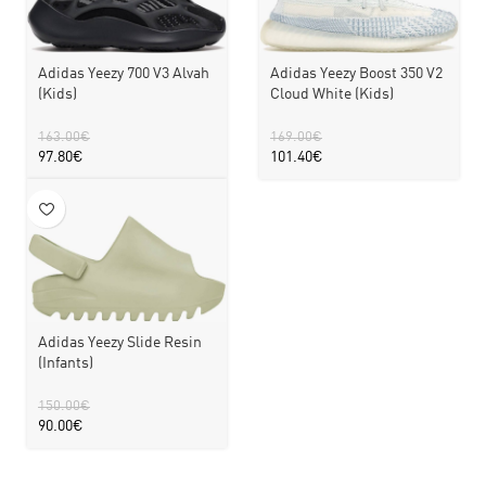
Adidas Yeezy 700 V3 Alvah
Adidas Yeezy Boost 350 V2
(Kids)
Cloud White (Kids)
163.00
€
169.00
€
97.80
€
101.40
€
Adidas Yeezy Slide Resin
(Infants)
150.00
€
90.00
€