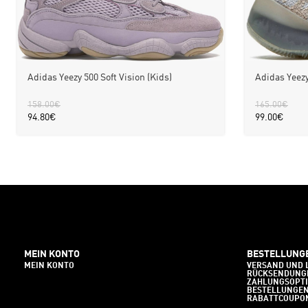
Adidas Yeezy 500 Soft Vision (Kids)
Adidas Yeezy
158.00
€
165.00
€
94.80
€
99.00
€
MEIN KONTO
BESTELLUNG
MEIN KONTO
VERSAND UND 
RÜCKSENDUNG
ZAHLUNGSOPT
BESTELLUNGE
RABATTCOUPO