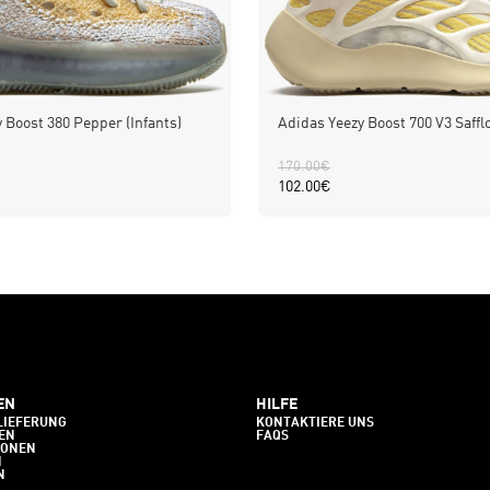
 Boost 380 Pepper (Infants)
Adidas Yeezy Boost 700 V3 Saffl
170.00
€
102.00
€
EN
HILFE
LIEFERUNG
KONTAKTIERE UNS
EN
FAQS
IONEN
N
N