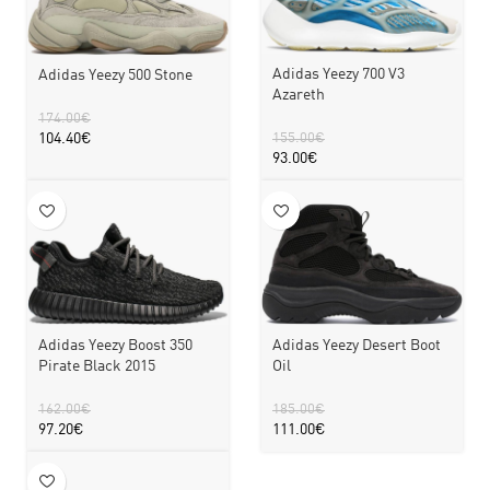
Adidas Yeezy 700 V3
Adidas Yeezy 500 Stone
Azareth
174.00
€
104.40
€
155.00
€
93.00
€
Adidas Yeezy Desert Boot
Adidas Yeezy Boost 350
Oil
Pirate Black 2015
185.00
€
162.00
€
111.00
€
97.20
€