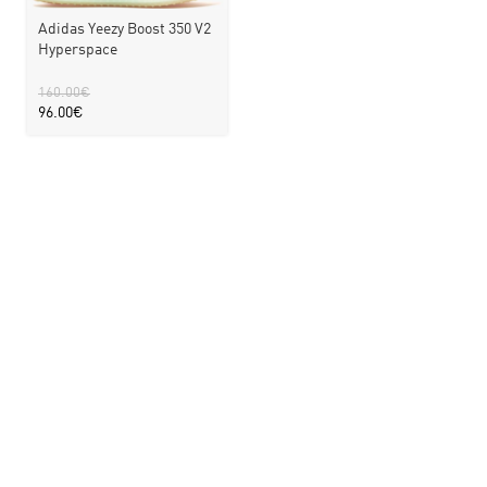
Adidas Yeezy Boost 350 V2
Hyperspace
160.00
€
96.00
€