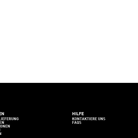
EN
HILFE
LIEFERUNG
KONTAKTIERE UNS
EN
FAQS
IONEN
N
N