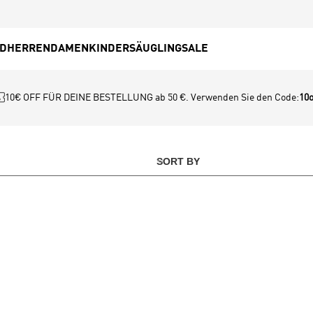
ED
HERREN
DAMEN
KINDER
SÄUGLING
SALE
10€ OFF FÜR DEINE BESTELLUNG ab 50 €. Verwenden Sie den Code:
10o
SORT BY