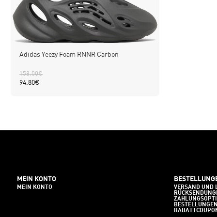
Adidas Yeezy Foam RNNR Carbon
158.00
€
94.80
€
MEIN KONTO
BESTELLUNG
MEIN KONTO
VERSAND UND 
RÜCKSENDUNG
ZAHLUNGSOPT
BESTELLUNGE
RABATTCOUPO