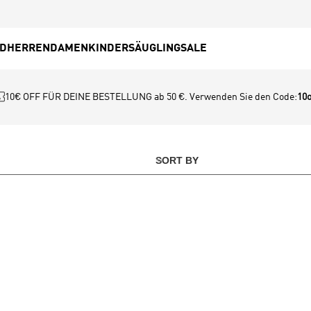
ED
HERREN
DAMEN
KINDER
SÄUGLING
SALE
10€ OFF FÜR DEINE BESTELLUNG ab 50 €. Verwenden Sie den Code:
10o
SORT BY