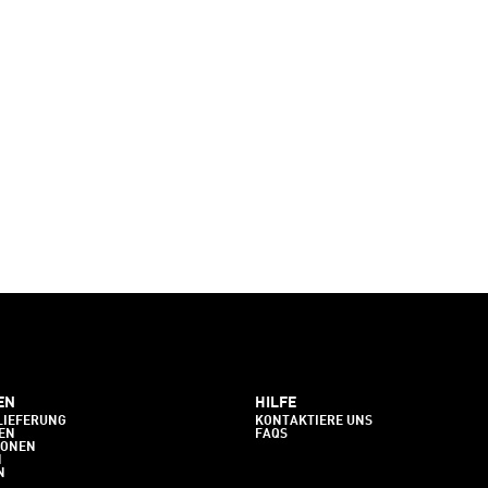
EN
HILFE
LIEFERUNG
KONTAKTIERE UNS
EN
FAQS
IONEN
N
N