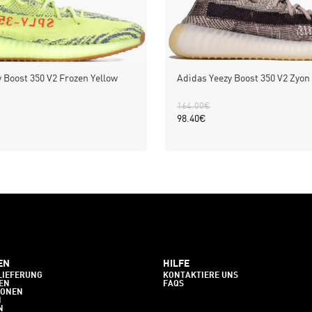
Adidas Yeezy Boost 350 V2 Zyon
 Boost 350 V2 Frozen Yellow
164.00
€
98.40
€
EN
HILFE
LIEFERUNG
KONTAKTIERE UNS
EN
FAQS
IONEN
N
N