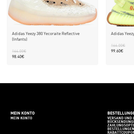
Adidas Yeezy 380 Yecoraite Reflective
Adidas Yeezy
(Infants)
166.00
€
99.60
€
164.00
€
98.40
€
MEIN KONTO
BESTELLUNG
MEIN KONTO
VERSAND UND 
RÜCKSENDUNG
ZAHLUNGSOPT
BESTELLUNGE
RABATTCOUPO