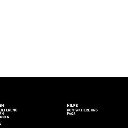
EN
HILFE
LIEFERUNG
KONTAKTIERE UNS
EN
FAQS
IONEN
N
N