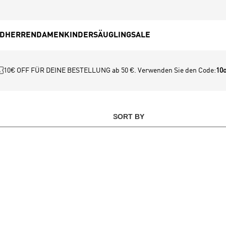
ED
HERREN
DAMEN
KINDER
SÄUGLING
SALE
10€ OFF FÜR DEINE BESTELLUNG ab 50 €. Verwenden Sie den Code:
10o
SORT BY