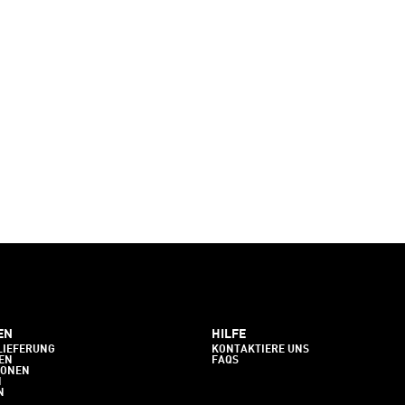
EN
HILFE
LIEFERUNG
KONTAKTIERE UNS
EN
FAQS
IONEN
N
N