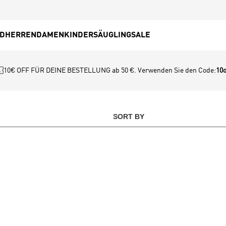
ED
HERREN
DAMEN
KINDER
SÄUGLING
SALE
10€ OFF FÜR DEINE BESTELLUNG ab 50 €. Verwenden Sie den Code:
10o
SORT BY