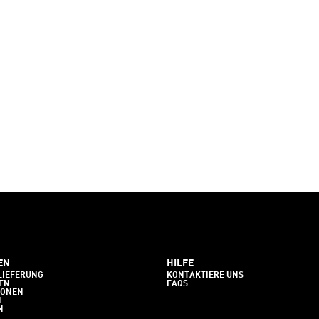
EN
HILFE
LIEFERUNG
KONTAKTIERE UNS
EN
FAQS
IONEN
N
N