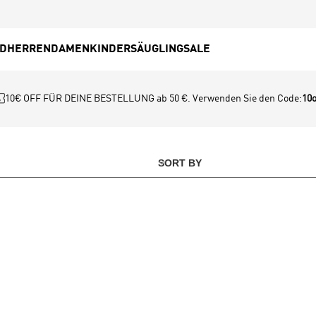
ED
HERREN
DAMEN
KINDER
SÄUGLING
SALE
10€ OFF FÜR DEINE BESTELLUNG ab 50 €. Verwenden Sie den Code:
10o
SORT BY