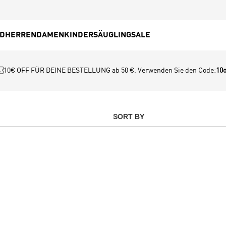
ED
HERREN
DAMEN
KINDER
SÄUGLING
SALE
10€ OFF FÜR DEINE BESTELLUNG ab 50 €. Verwenden Sie den Code:
10o
SORT BY