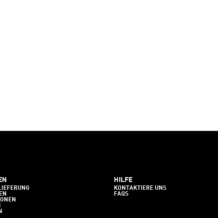
EN
HILFE
LIEFERUNG
KONTAKTIERE UNS
EN
FAQS
IONEN
N
N