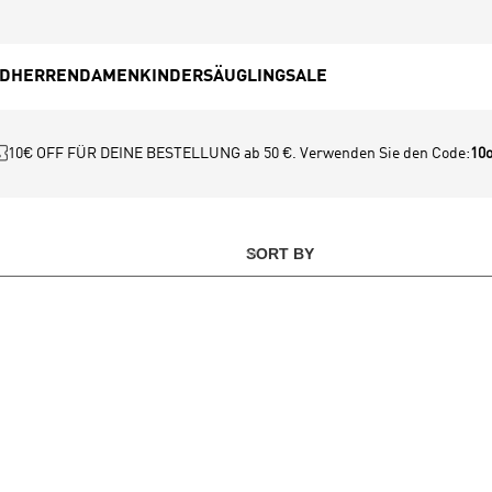
ED
HERREN
DAMEN
KINDER
SÄUGLING
SALE
10€ OFF FÜR DEINE BESTELLUNG ab 50 €. Verwenden Sie den Code:
10o
SORT BY