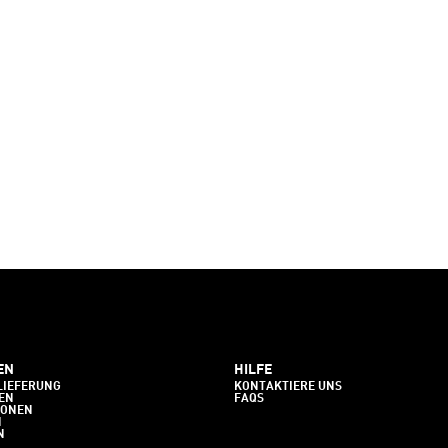
EN
HILFE
LIEFERUNG
KONTAKTIERE UNS
EN
FAQS
IONEN
N
N